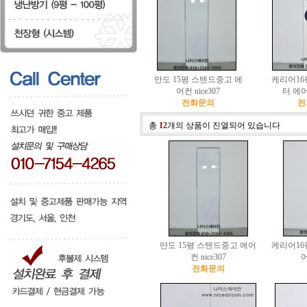
만도 15평 스텐드중고 에
케리어16
어컨 nice307
터 에어컨
전화문의
전
총
12
개의 상품이 진열되어 있습니다
만도 15평 스텐드중고 에어
케리어16
컨 nice307
어
전화문의