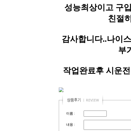
성능최상이고 구입문의
친절히
감사합니다..나이스
부
작업완료후 시운전
이름 :
내용 :