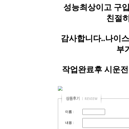
성능최상이고 구입문의
친절히
감사합니다..나이스
부
작업완료후 시운전
이름 :
내용 :