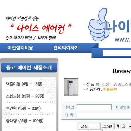
Review
상 품 명 :
삼성 13평 중고스텐드
상품가격 :
전화문의
닉네임
비밀번
제 목