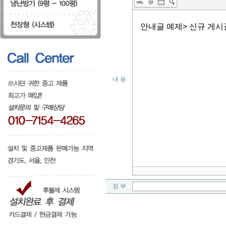
내 용
첨 부