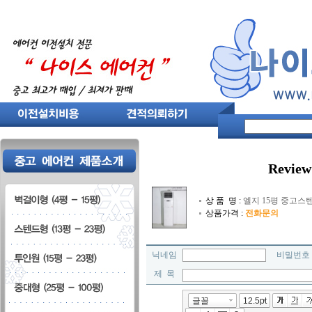
Review
상 품 명 :
엘지 15평 중고스텐드
상품가격 :
전화문의
닉네임
비밀번
제 목