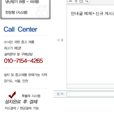
내 용
첨 부