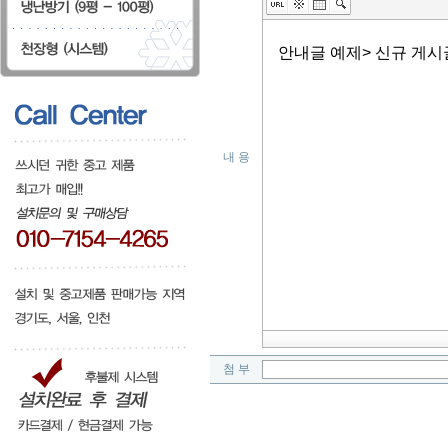
내 용
첨 부