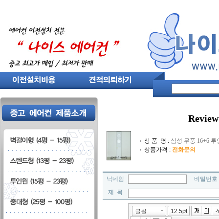
Review
상 품 명 :
삼성 무풍 16+6 투
상품가격 :
전화문의
닉네임
비밀번
제 목