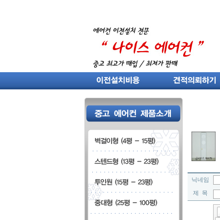
닉네임
제 목