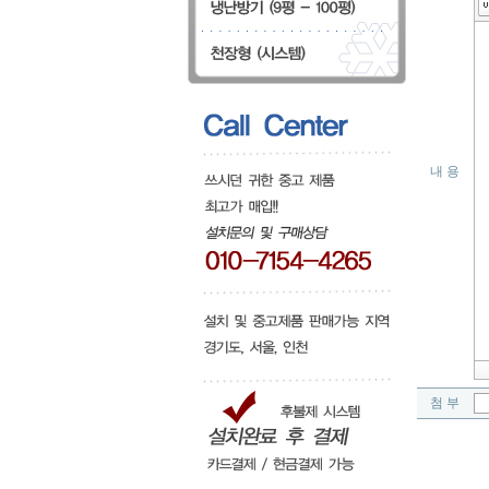
내 용
첨 부