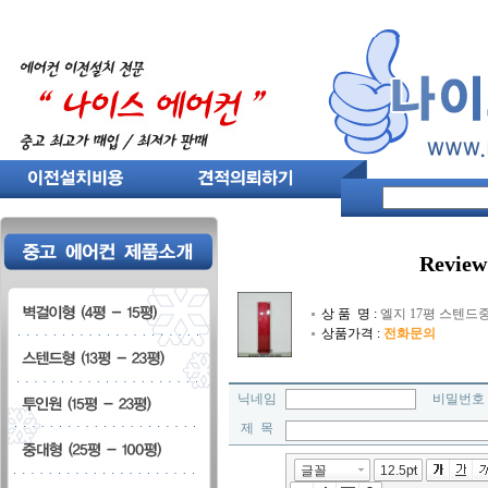
Review
상 품 명 :
엘지 17평 스텐드중고
상품가격 :
전화문의
닉네임
비밀번
제 목