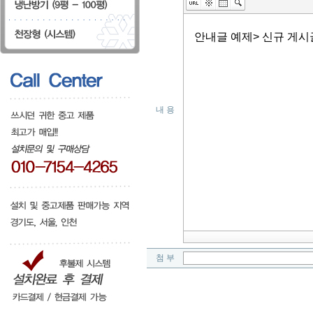
내 용
첨 부