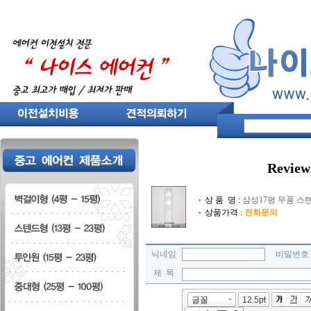
Review
상 품 명 :
삼성17평 무풍 스텐
상품가격 :
전화문의
닉네임
비밀번
제 목