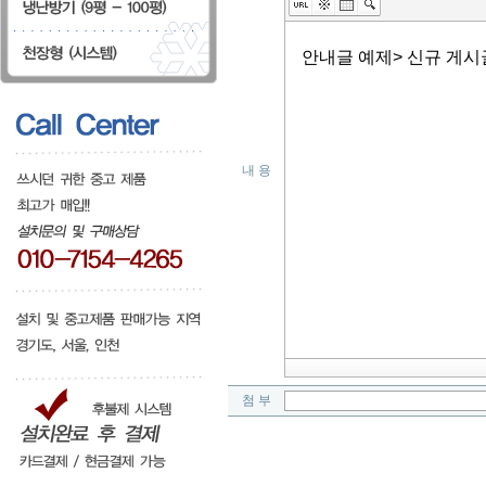
내 용
첨 부