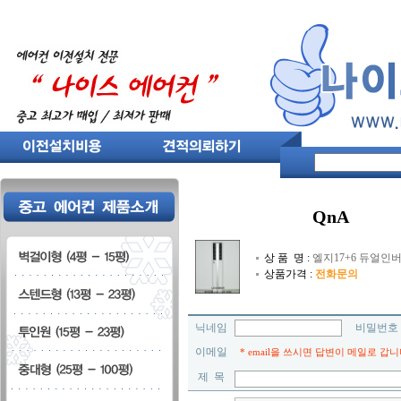
QnA
상 품 명 :
엘지17+6 듀얼인버터
상품가격 :
전화문의
닉네임
비밀번
이메일
* email을 쓰시면 답변이 메일로 갑니
제 목