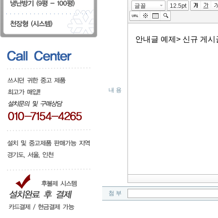
내 용
첨 부